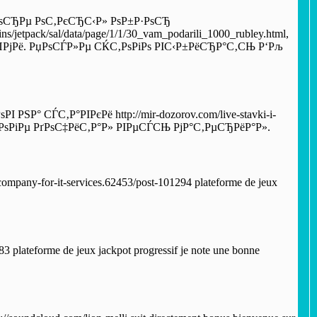
ѕСЂРµ РѕС‚РєСЂС‹Р» РѕР±Р·РѕСЂ
etpack/sal/data/page/1/1/30_vam_podarili_1000_rubley.html,
РјРё. РџРѕСЃР»Рµ СЌС‚РѕРіРѕ РІС‹Р±РёСЂР°С‚СЊ Р‘Рљ
Р° СЃС‚Р°РІРєРё http://mir-dozorov.com/live-stavki-i-
ёС‚РѕРіРµ РґРѕС‡РёС‚Р°Р» РІРµСЃСЊ РјР°С‚РµСЂРёР°Р».
a-company-for-it-services.62453/post-101294 plateforme de jeux
3 plateforme de jeux jackpot progressif je note une bonne