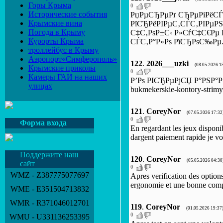
Горы Крыма
0
Исторические события
РџРµСЂРµРґ СЂРµРіРёСЃ
Крымские вина
РїСЂРёРІРµС‚СЃС‚РІРµРЅРЅС‹
Погода в Крыму
С‡С‚РѕР±С‹ Р»СѓС‡С€Рµ 
Курорты Крыма
СЃС‚Р°Р»Рѕ РїСЂРѕС‰Рµ
троллейбус в Крыму
Аэропорт«Симферополь»
122
.
2026___uzki
(08.05.2026 1
Крымские приколы
0
Камеры ГАИ на наших
Р’Рѕ РІСЂРµРјСЏ Р°РЅР°Р»Р
улицах
bukmekerskie-kontory-str
121
.
CoreyNor
(07.05.2026 17:32
0
Форма входа
En regardant les jeux disponi
dargent paiement rapide je vo
Поддержите наш
120
.
CoreyNor
(05.05.2026 04:30
сайт
0
WMZ - Z387775077697
Apres verification des optio
ergonomie et une bonne compa
WME - E351504713832
WMR - R371046012701
119
.
CoreyNor
(01.05.2026 19:37
0
WMU - U331136253395