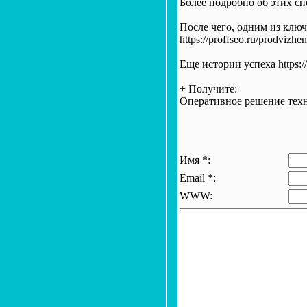
Более подробно об этих спо
После чего, одним из ключ
https://proffseo.ru/prodvizh
Еще истории успеха https://p
+ Получите:
Оперативное решение технич
Имя *:
Email *:
WWW: