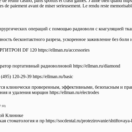
e de reunir casino, paris sportifs et crash games. J aime bien quand htt
mites de paiement avant de miser serieusement. Le rendu reste memorisabl
ирургических операций с помощью радиоволн с коагуляцией тка
сть бесконтактного разреза, ускоренное заживление без боли и об
РОН DF 120 https://ellman.ru/accessories
тор портативный радиоволновой https://ellman.ru/diamond
95) 120-29-39 https://ellman.ru/basic
тся клинически проверенным, эффективными, безопасным и пра
я и удаления морщин https://ellman.ru/electrodes
7:10)
ой Клинике
я стоматология и пр https://socdental.ru/protezirovanie/shtiftovaya-