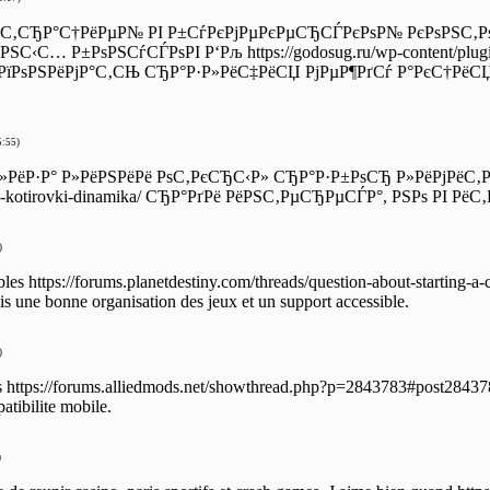
С‚СЂР°С†РёРµР№ РІ Р±СѓРєРјРµРєРµСЂСЃРєРѕР№ РєРѕРЅС‚Р
С… Р±РѕРЅСѓСЃРѕРІ Р‘Рљ https://godosug.ru/wp-content/plugins/j
РїРѕРЅРёРјР°С‚СЊ СЂР°Р·Р»РёС‡РёСЏ РјРµР¶РґСѓ Р°РєС†РёСЏ
.
5:55)
ёР·Р° Р»РёРЅРёРё РѕС‚РєСЂС‹Р» СЂР°Р·Р±РѕСЂ Р»РёРјРёС‚РѕРІ РЅ
imy-kotirovki-dinamika/ СЂР°РґРё РёРЅС‚РµСЂРµСЃР°, РЅРѕ РІ Р
)
bles https://forums.planetdestiny.com/threads/question-about-starting-
is une bonne organisation des jeux et un support accessible.
)
ns https://forums.alliedmods.net/showthread.php?p=2843783#post284378
tibilite mobile.
)