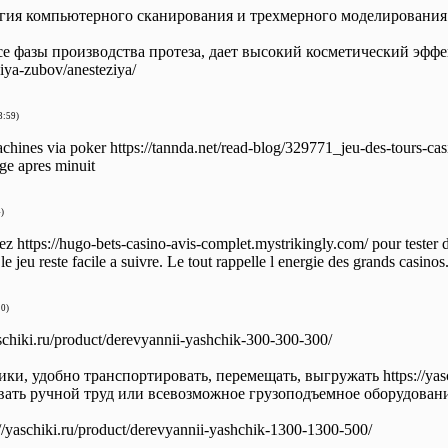
гия компьютерного сканирования и трехмерного моделирования пре
се фазы производства протеза, дает высокий косметический эффе
siya-zubov/anesteziya/
3:59)
achines via poker https://tannda.net/read-blog/329771_jeu-des-tours-c
ge apres minuit
)
z https://hugo-bets-casino-avis-complet.mystrikingly.com/ pour tester d
t le jeu reste facile a suivre. Le tout rappelle l energie des grands casinos
10)
chiki.ru/product/derevyannii-yashchik-300-300-300/
ки, удобно транспортировать, перемещать, выгружать https://yasc
ть ручной труд или всевозможное грузоподъемное оборудование htt
yaschiki.ru/product/derevyannii-yashchik-1300-1300-500/