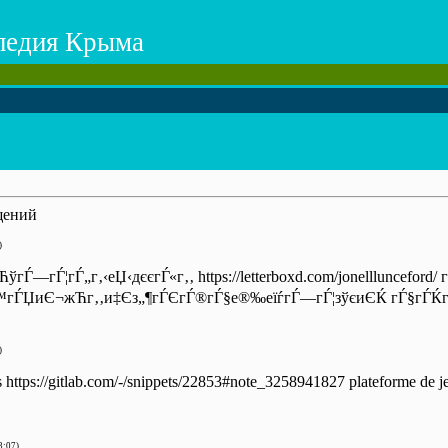
педия Крыма
щений
)
Ѓ—гЃ¦гЃ„г‚‹еЏ‹дєєгЃ«г‚‚ https://letterboxd.com/jonelllunceford/
Ѓ™гЃЏиЄ¬жЋг‚‚и‡Єз„¶гЃЄгЃ®гЃ§е®‰еїѓгЃ—гЃ¦зўєиЄЌ гЃ§гЃЌ
)
s https://gitlab.com/-/snippets/22853#note_3258941827 plateforme de jeux
3:07)