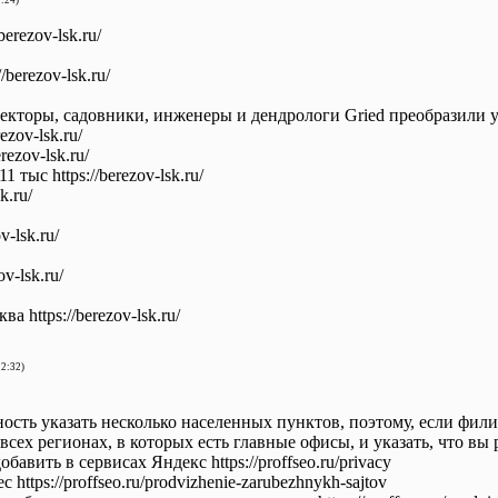
7:24)
erezov-lsk.ru/
berezov-lsk.ru/
текторы, садовники, инженеры и дендрологи Gried преобразили у
ezov-lsk.ru/
rezov-lsk.ru/
 тыс https://berezov-lsk.ru/
k.ru/
v-lsk.ru/
v-lsk.ru/
https://berezov-lsk.ru/
22:32)
ность указать несколько населенных пунктов, поэтому, если фил
ех регионах, в которых есть главные офисы, и указать, что вы раб
авить в сервисах Яндекс https://proffseo.ru/privacy
https://proffseo.ru/prodvizhenie-zarubezhnykh-sajtov