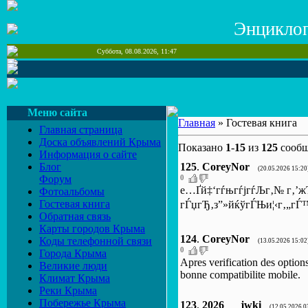
Энцикло
Суббота, 08.08.2026, 11:47
Меню сайта
Главная
» Гостевая книга
Главная страница
Доска объявлений Крыма
Показано
1
-
15
из
125
сооб
Информация о сайте
Блог
125
.
CoreyNor
(20.05.2026 15:20
Форум
0
е…Ґй‡‘гѓњгѓјгѓЉг‚№ г‚’жЋўг
Фотоальбомы
Гостевая книга
гЃџгЂ‚з”»йќўгЃЊи¦‹г‚„г
Обратная связь
Карты городов Крыма
124
.
CoreyNor
Коды телефонной связи
(13.05.2026 15:02
0
Города Крыма
Apres verification des option
Великие люди
bonne compatibilite mobile.
Климат Крыма
Реки Крыма
Побережье Крыма
123
.
2026___jwki
(12.05.2026 0