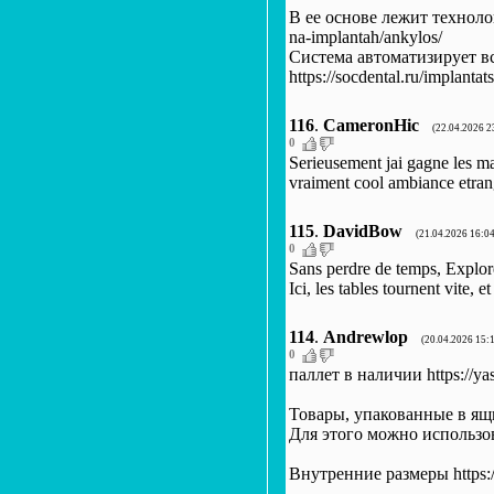
В ее основе лежит техноло
na-implantah/ankylos/
Система автоматизирует в
https://socdental.ru/implantat
116
.
CameronHic
(22.04.2026 2
0
Serieusement jai gagne les m
vraiment cool ambiance etran
115
.
DavidBow
(21.04.2026 16:04
0
Sans perdre de temps, Explore
Ici, les tables tournent vite, e
114
.
Andrewlop
(20.04.2026 15:
0
паллет в наличии https://yas
Товары, упакованные в ящи
Для этого можно использова
Внутренние размеры https://