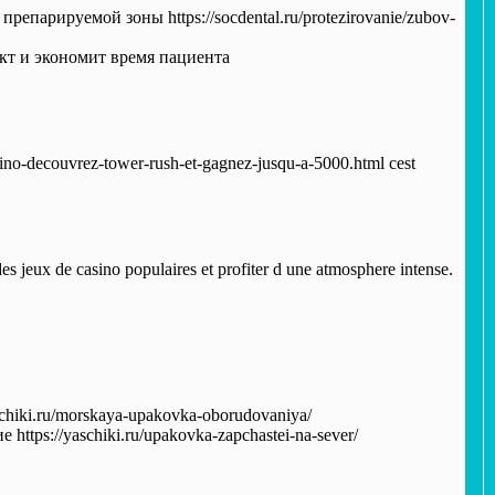
парируемой зоны https://socdental.ru/protezirovanie/zubov-
кт и экономит время пациента
asino-decouvrez-tower-rush-et-gagnez-jusqu-a-5000.html cest
es jeux de casino populaires et profiter d une atmosphere intense.
.
hiki.ru/morskaya-upakovka-oborudovaniya/
ps://yaschiki.ru/upakovka-zapchastei-na-sever/