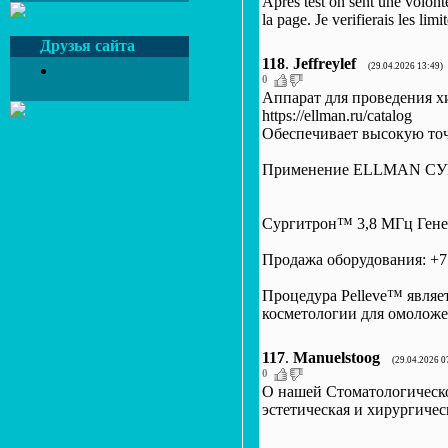
Apres test on sent une volont
la page. Je verifierais les li
Друзья сайта
118
.
Jeffreylef
(29.04.2026 13:49)
0
Аппарат для проведения х
https://ellman.ru/catalog
Обеспечивает высокую точно
Применение ELLMAN СУРГИТ
Сургитрон™ 3,8 МГц Генера
Продажа оборудования: +7 (4
Процедура Pelleve™ являе
косметологии для омоложени
117
.
Manuelstoog
(29.04.2026 0
0
О нашей Стоматологическ
эстетическая и хирургическа