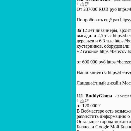
(20.04.2026 0
0
От 237000 RUB руб https://b
Попробовать ещё раз https://
За 12 лет дизайнеры, архи
высадили 2,5 тыс https://ber
деревьев и 6,3 тыс https://be
кустарников, оборудовали 11
м2 газонов https://berezov-ls
от 600 000 руб https://berezo
Наши клиенты https://berezo
Ландшафтный дизайн Москва 
111
.
BuddyGloma
(19.04.2026 
0
от 120 000 ?
В Вебмастере есть возмож
разместить информацию о вс
Остальные города можно доб
Бизнес и Google Мой Бизнес 