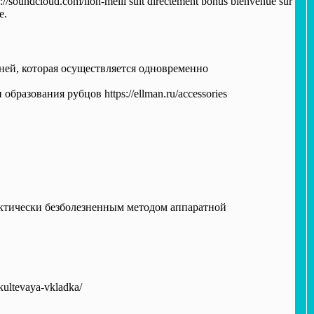
ps://soundcloud.com/lion-melli suit directement bonus bienvenue sur
e.
ней, которая осуществляется одновременно
разования рубцов https://ellman.ru/accessories
ктически безболезненным методом аппаратной
kultevaya-vkladka/