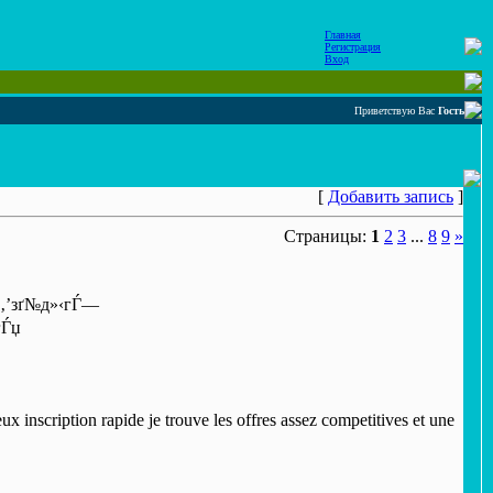
Главная
Регистрация
Вход
Приветствую Вас
Гость
[
Добавить запись
]
Страницы:
1
2
3
...
8
9
»
 г‚’зґ№д»‹гЃ—
гЃџ
 inscription rapide je trouve les offres assez competitives et une