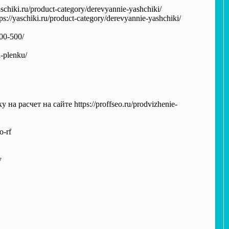
iki.ru/product-category/derevyannie-yashchiki/
yaschiki.ru/product-category/derevyannie-yashchiki/
00-500/
-plenku/
 расчет на сайте https://proffseo.ru/prodvizhenie-
o-rf
y