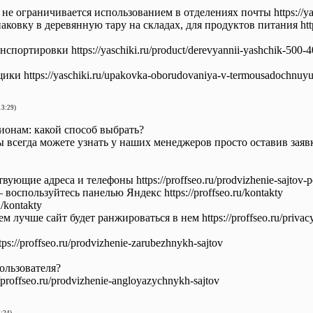
не ограничивается использованием в отделениях почты https://yasch
овку в деревянную тару на складах, для продуктов питания https://
портировки https://yaschiki.ru/product/derevyannii-yashchik-500-4
и https://yaschiki.ru/upakovka-oborudovaniya-v-termousadochnuyu
13:29)
ионам: какой способ выбрать?
всегда можете узнать у наших менеджеров просто оставив заявку на
ующие адреса и телефоны https://proffseo.ru/prodvizhenie-sajtov-p
оспользуйтесь панелью Яндекс https://proffseo.ru/kontakty
u/kontakty
м лучше сайт будет ранжироваться в нем https://proffseo.ru/privac
://proffseo.ru/prodvizhenie-zarubezhnykh-sajtov
ользователя?
proffseo.ru/prodvizhenie-angloyazychnykh-sajtov