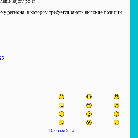
enie-sajtov-po-rf
му региона, в котором требуется занять высокие позиции
25
Все смайлы