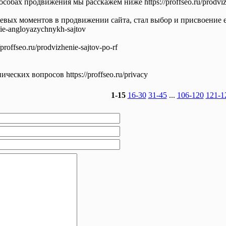
собах продвижения мы расскажем ниже https://proffseo.ru/prodvizh
евых моментов в продвижении сайта, стал выбор и присвоение е
enie-angloyazychnykh-sajtov
roffseo.ru/prodvizhenie-sajtov-po-rf
еских вопросов https://proffseo.ru/privacy
1-15
16-30
31-45
...
106-120
121-1