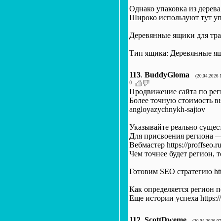
Однако упаковка из дерева 
Широко используют тут упак
Деревянные ящики для транс
Тип ящика: Деревянные ящик
113
.
BuddyGloma
(20.04.2026 
0
Продвижение сайта по рег
Более точную стоимость вы 
angloyazychnykh-sajtov
Указывайте реально существ
Для присвоения региона — в
Вебмастер https://proffseo.r
Чем точнее будет регион, те
Готовим SEO стратегию https
Как определяется регион п
Еще истории успеха https://
112
.
ScottDweme